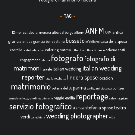
TAG
ANFM
antica
12 monaci. dodici monaci
alba del borgo
album
ANPI
busseto
grancia
casa della sposa
antica grancia benedettina
ca' dell'orso
catering parma
castello
colorno
costi
castello di Felino
collecchio
collina di nando
fotografo
fotografo di
engagement
fidenza
italian wedding
matrimoni
italian wedding
israele
reporter
lindera spose
location
jazz
la rocchetta
matrimonio
parma
osteria del 36
pulitzer
partigiani
piacenza
reportage
reggio emilia
recensione fotografo di matrimonio
salsomaggiore
servizio fotografico
teatro
stefania spose
stampe
wedding photographer
verdi
wps
torrechiara