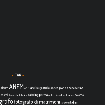
TAG
ANFM
antica grancia
album
antica grancia benedettina
ANPI
catering parma
castello
colorno
castello di Felino
collecchio
collina di nando
grafo
fotografo di matrimoni
italian
israele