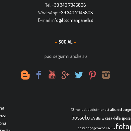
Tel:
+39 340 7345808
WhatsApp:
+39 340 7345808
E-mail:
info@fotomanganelli.it
SOCIAL
puoi seguirmi anche su
rma
12 monaci. dodici monaci
alba del borgo
enza
busseto
casa della sposa
ca' dell'orso
mona
foto
costi
engagement
fidenza
Emilia