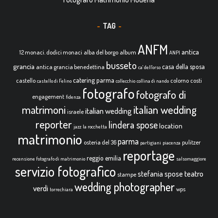
TAG
ANFM
antica
12 monaci. dodici monaci
alba del borgo
album
ANPI
busseto
grancia
casa della sposa
antica grancia benedettina
ca' dell'orso
catering parma
castello
colorno
costi
castello di Felino
collecchio
collina di nando
fotografo
fotografo di
engagement
fidenza
italian wedding
matrimoni
italian wedding
israele
reporter
lindera spose
location
jazz
la rocchetta
matrimonio
parma
osteria del 36
pulitzer
partigiani
piacenza
reportage
reggio emilia
recensione fotografo di matrimonio
salsomaggiore
servizio fotografico
teatro
stefania spose
stampe
wedding photographer
verdi
wps
torrechiara