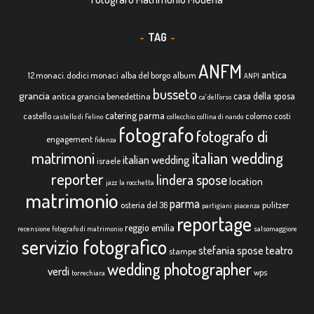
TAG
ANFM
antica
12 monaci. dodici monaci
alba del borgo
album
ANPI
busseto
grancia
casa della sposa
antica grancia benedettina
ca' dell'orso
catering parma
castello
colorno
costi
castello di Felino
collecchio
collina di nando
fotografo
fotografo di
engagement
fidenza
italian wedding
matrimoni
italian wedding
israele
reporter
lindera spose
location
jazz
la rocchetta
matrimonio
parma
osteria del 36
pulitzer
partigiani
piacenza
reportage
reggio emilia
recensione fotografo di matrimonio
salsomaggiore
servizio fotografico
teatro
stefania spose
stampe
wedding photographer
verdi
wps
torrechiara