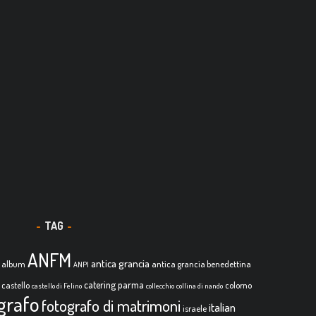
TAG
ANFM
antica grancia
album
antica grancia benedettina
ANPI
catering parma
castello
colorno
castello di Felino
collecchio
collina di nando
grafo
fotografo di matrimoni
italian
israele