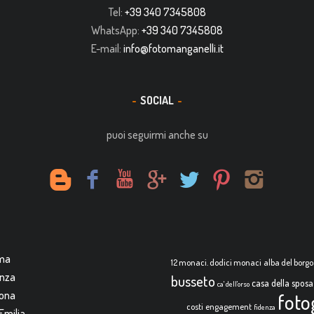
Tel:
+39 340 7345808
WhatsApp:
+39 340 7345808
E-mail:
info@fotomanganelli.it
SOCIAL
puoi seguirmi anche su
rma
12 monaci. dodici monaci
alba del borgo
enza
busseto
casa della sposa
ca' dell'orso
mona
foto
costi
engagement
fidenza
Emilia