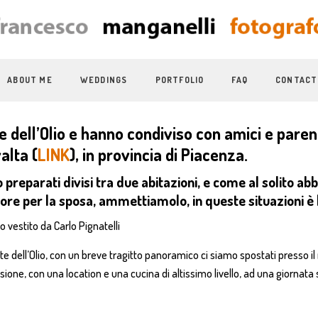
ABOUT ME
WEDDINGS
PORTFOLIO
FAQ
CONTACT
e dell’Olio e hanno condiviso con amici e paren
valta (
LINK
), in provincia di
Piacenza
.
reparati divisi tra due abitazioni, e come al solito abb
vore per la sposa, ammettiamolo, in queste situazioni è 
io vestito da
Carlo Pignatelli
 dell’Olio, con un breve tragitto panoramico ci siamo spostati presso il mag
ione, con una location e una cucina di altissimo livello, ad una giornata