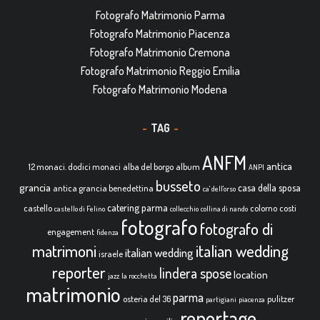
Fotografo Matrimonio Parma
Fotografo Matrimonio Piacenza
Fotografo Matrimonio Cremona
Fotografo Matrimonio Reggio Emilia
Fotografo Matrimonio Modena
TAG
ANFM
antica
12 monaci. dodici monaci
alba del borgo
album
ANPI
busseto
grancia
casa della sposa
antica grancia benedettina
ca' dell'orso
catering parma
castello
colorno
costi
castello di Felino
collecchio
collina di nando
fotografo
fotografo di
engagement
fidenza
italian wedding
matrimoni
italian wedding
israele
reporter
lindera spose
location
jazz
la rocchetta
matrimonio
parma
osteria del 36
pulitzer
partigiani
piacenza
reportage