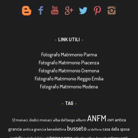
LINK UTILI
Fotografo Matrimonio Parma
Fotografo Matrimonio Piacenza
Fotografo Matrimonio Cremona
Fotografo Matrimonio Reggio Emilia
Fotografo Matrimonio Modena
TAG
ANFM
antica
12 monaci. dodici monaci
alba del borgo
album
ANPI
busseto
grancia
casa della sposa
antica grancia benedettina
ca' dell'orso
catering parma
castello
colorno
costi