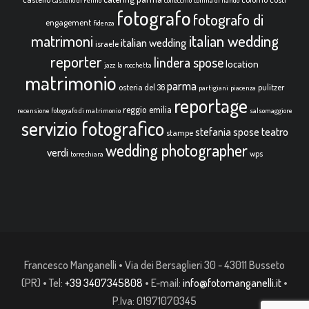
castello di Felino
collecchio
collina di nando
fotografo
fotografo di
engagement
fidenza
italian wedding
matrimoni
italian wedding
israele
reporter
lindera spose
location
jazz
la rocchetta
matrimonio
parma
osteria del 36
pulitzer
partigiani
piacenza
reportage
reggio emilia
recensione fotografo di matrimonio
salsomaggiore
servizio fotografico
teatro
stefania spose
stampe
wedding photographer
verdi
wps
torrechiara
Francesco Manganelli • Via dei Bersaglieri 30 - 43011 Busseto
(PR) • Tel:
+39 3407345808
• E-mail:
info@fotomanganelli.it
•
P.Iva: 01971070345