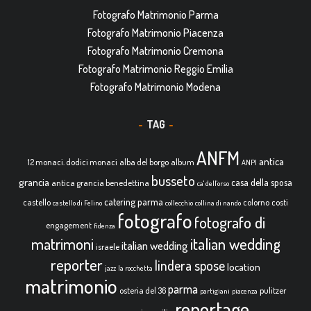
Fotografo Matrimonio Parma
Fotografo Matrimonio Piacenza
Fotografo Matrimonio Cremona
Fotografo Matrimonio Reggio Emilia
Fotografo Matrimonio Modena
TAG
ANFM
antica
12 monaci. dodici monaci
alba del borgo
album
ANPI
busseto
grancia
casa della sposa
antica grancia benedettina
ca' dell'orso
catering parma
castello
colorno
costi
castello di Felino
collecchio
collina di nando
fotografo
fotografo di
engagement
fidenza
italian wedding
matrimoni
italian wedding
israele
reporter
lindera spose
location
jazz
la rocchetta
matrimonio
parma
osteria del 36
pulitzer
partigiani
piacenza
reportage