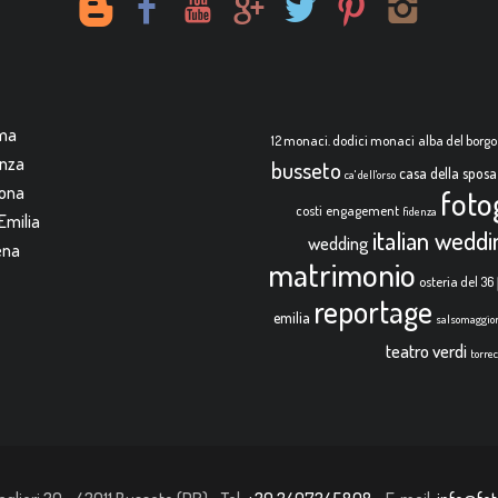
rma
12 monaci. dodici monaci
alba del borgo
enza
busseto
casa della sposa
ca' dell'orso
mona
foto
costi
engagement
fidenza
Emilia
italian wedd
wedding
ena
matrimonio
osteria del 36
reportage
emilia
salsomaggio
teatro verdi
torre