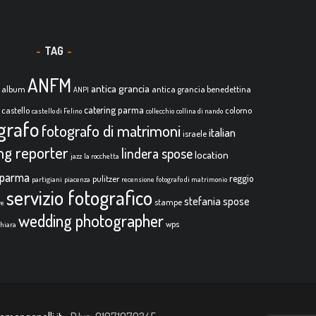
TAG
ANFM
antica grancia
album
antica grancia benedettina
ANPI
catering parma
castello
colorno
castello di Felino
collecchio
collina di nando
grafo
fotografo di matrimoni
italian
israele
ing reporter
lindera spose
location
jazz
la rocchetta
parma
reggio
pulitzer
partigiani
piacenza
recensione fotografo di matrimonio
servizio fotografico
stefania spose
stampe
re
wedding photographer
wps
chiara