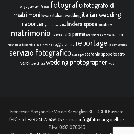
fotografo
fotografo di
engagement
fidenza
italian wedding
matrimoni
italian wedding
israele
reporter
lindera spose
location
jazz
la rocchetta
matrimonio
parma
osteria del 36
pulitzer
partigiani
piacenza
reportage
reggio emilia
recensione fotografo di matrimonio
salsomaggiore
servizio fotografico
teatro
stefania spose
stampe
wedding photographer
verdi
wps
torrechiara
Francesco Manganelli • Via dei Bersaglieri 30 - 43011 Busseto
(PR) • Tel:
+39 3407345808
• E-mail:
info@fotomanganelli.it
•
P.Iva: 01971070345