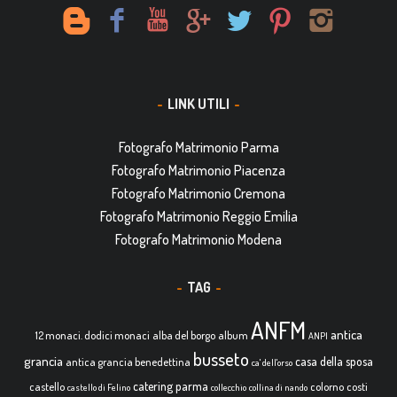
LINK UTILI
Fotografo Matrimonio Parma
Fotografo Matrimonio Piacenza
Fotografo Matrimonio Cremona
Fotografo Matrimonio Reggio Emilia
Fotografo Matrimonio Modena
TAG
ANFM
antica
12 monaci. dodici monaci
alba del borgo
album
ANPI
busseto
grancia
casa della sposa
antica grancia benedettina
ca' dell'orso
catering parma
castello
colorno
costi
castello di Felino
collecchio
collina di nando