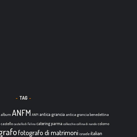
TAG
ANFM
antica grancia
album
antica grancia benedettina
ANPI
catering parma
castello
colorno
castello di Felino
collecchio
collina di nando
grafo
fotografo di matrimoni
italian
israele