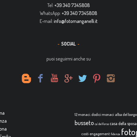
Tel:
+39 340 7345808
WhatsApp:
+39 340 7345808
E-mail:
info@fotomanganelli.it
SOCIAL
puoi seguirmi anche su
rma
12 monaci. dodici monaci
alba del borgo
enza
busseto
casa della sposa
ca' dell'orso
mona
foto
costi
engagement
fidenza
Emilia