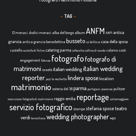
TAG
ANFM
antica
12 monaci. dodici monaci
alba del borgo
album
ANPI
busseto
grancia
casa della sposa
antica grancia benedettina
ca' dell'orso
catering parma
castello
colorno
costi
castello di Felino
collecchio
collina di nando
fotografo
fotografo di
engagement
fidenza
italian wedding
matrimoni
italian wedding
israele
reporter
lindera spose
location
jazz
la rocchetta
matrimonio
parma
osteria del 36
pulitzer
partigiani
piacenza
reportage
reggio emilia
recensione fotografo di matrimonio
salsomaggiore
servizio fotografico
teatro
stefania spose
stampe
wedding photographer
verdi
wps
torrechiara