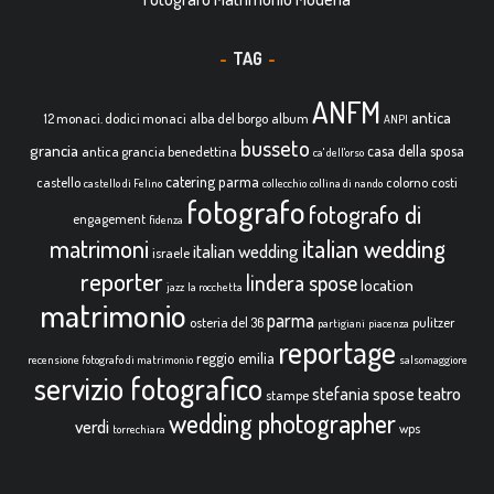
TAG
ANFM
antica
12 monaci. dodici monaci
alba del borgo
album
ANPI
busseto
grancia
casa della sposa
antica grancia benedettina
ca' dell'orso
catering parma
castello
colorno
costi
castello di Felino
collecchio
collina di nando
fotografo
fotografo di
engagement
fidenza
italian wedding
matrimoni
italian wedding
israele
reporter
lindera spose
location
jazz
la rocchetta
matrimonio
parma
osteria del 36
pulitzer
partigiani
piacenza
reportage
reggio emilia
recensione fotografo di matrimonio
salsomaggiore
servizio fotografico
teatro
stefania spose
stampe
wedding photographer
verdi
wps
torrechiara