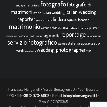
fotografo
fotografo di
engagement
fidenza
italian wedding
matrimoni
italian wedding
israele
reporter
lindera spose
location
jazz
la rocchetta
matrimonio
parma
osteria del 36
pulitzer
partigiani
piacenza
reportage
reggio emilia
recensione fotografo di matrimonio
salsomaggiore
servizio fotografico
teatro
stefania spose
stampe
wedding photographer
verdi
wps
torrechiara
Francesco Manganelli • Via dei Bersaglieri 30 - 43011 Busseto
(PR) • Tel:
+39 3407345808
• E-mail:
info@fotomanganelli.it
•
P.Iva: 01971070345