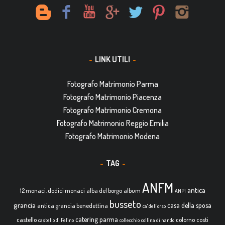
LINK UTILI
Fotografo Matrimonio Parma
Fotografo Matrimonio Piacenza
Fotografo Matrimonio Cremona
Fotografo Matrimonio Reggio Emilia
Fotografo Matrimonio Modena
TAG
ANFM
antica
12 monaci. dodici monaci
alba del borgo
album
ANPI
busseto
grancia
casa della sposa
antica grancia benedettina
ca' dell'orso
catering parma
castello
colorno
costi
castello di Felino
collecchio
collina di nando