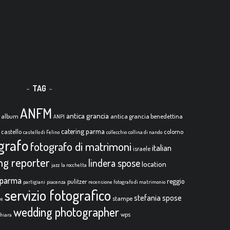
TAG
ANFM
antica grancia
album
antica grancia benedettina
ANPI
catering parma
castello
colorno
castello di Felino
collecchio
collina di nando
grafo
fotografo di matrimoni
italian
israele
ing reporter
lindera spose
location
jazz
la rocchetta
parma
reggio
pulitzer
partigiani
piacenza
recensione fotografo di matrimonio
servizio fotografico
stefania spose
stampe
re
wedding photographer
wps
chiara