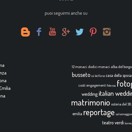
puoi seguirmi anche su
rma
12 monaci. dodici monaci
alba del borgo
enza
busseto
casa della sposa
ca' dell'orso
mona
foto
costi
engagement
fidenza
Emilia
italian wedd
wedding
ena
matrimonio
osteria del 36
reportage
emilia
salsomaggio
teatro verdi
torre