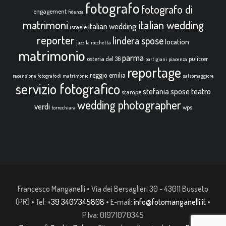
fotografo
fotografo di
engagement
fidenza
italian wedding
matrimoni
italian wedding
israele
reporter
lindera spose
location
jazz
la rocchetta
matrimonio
parma
osteria del 36
pulitzer
partigiani
piacenza
reportage
reggio emilia
recensione fotografo di matrimonio
salsomaggiore
servizio fotografico
teatro
stefania spose
stampe
wedding photographer
verdi
wps
torrechiara
Francesco Manganelli • Via dei Bersaglieri 30 - 43011 Busseto
(PR) • Tel:
+39 3407345808
• E-mail:
info@fotomanganelli.it
•
P.Iva: 01971070345