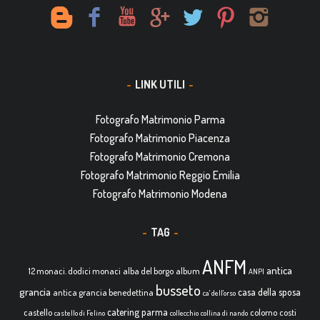
LINK UTILI
Fotografo Matrimonio Parma
Fotografo Matrimonio Piacenza
Fotografo Matrimonio Cremona
Fotografo Matrimonio Reggio Emilia
Fotografo Matrimonio Modena
TAG
ANFM
antica
12 monaci. dodici monaci
alba del borgo
album
ANPI
busseto
grancia
casa della sposa
antica grancia benedettina
ca' dell'orso
catering parma
castello
colorno
costi
castello di Felino
collecchio
collina di nando