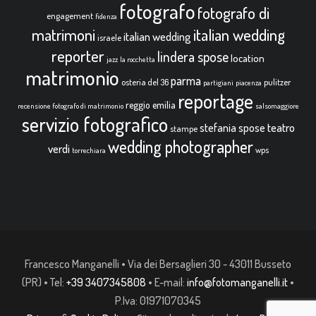
fotografo
fotografo di
engagement
fidenza
italian wedding
matrimoni
italian wedding
israele
reporter
lindera spose
location
jazz
la rocchetta
matrimonio
parma
osteria del 36
pulitzer
partigiani
piacenza
reportage
reggio emilia
recensione fotografo di matrimonio
salsomaggiore
servizio fotografico
teatro
stefania spose
stampe
wedding photographer
verdi
wps
torrechiara
Francesco Manganelli • Via dei Bersaglieri 30 - 43011 Busseto
(PR) • Tel:
+39 3407345808
• E-mail:
info@fotomanganelli.it
•
P.Iva: 01971070345