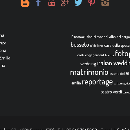
rma
12 monaci. dodici monaci
alba del borgo
enza
busseto
casa della sposa
ca' dell'orso
mona
foto
costi
engagement
fidenza
Emilia
italian wedd
wedding
ena
matrimonio
osteria del 36
reportage
emilia
salsomaggio
teatro verdi
torre