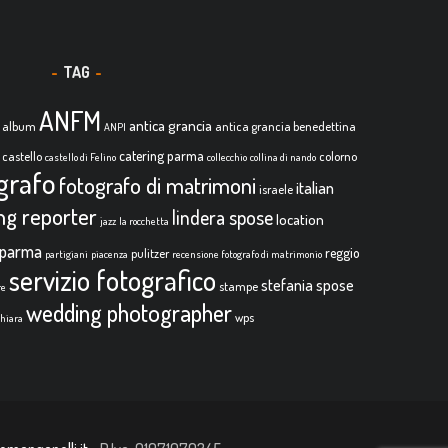
TAG
ANFM
antica grancia
album
antica grancia benedettina
ANPI
catering parma
castello
colorno
castello di Felino
collecchio
collina di nando
grafo
fotografo di matrimoni
italian
israele
ing reporter
lindera spose
location
jazz
la rocchetta
parma
reggio
pulitzer
partigiani
piacenza
recensione fotografo di matrimonio
servizio fotografico
stefania spose
stampe
re
wedding photographer
wps
chiara