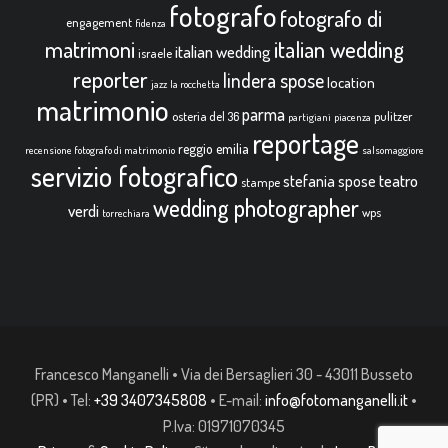
fotografo
fotografo di
engagement
fidenza
italian wedding
matrimoni
italian wedding
israele
reporter
lindera spose
location
jazz
la rocchetta
matrimonio
parma
osteria del 36
pulitzer
partigiani
piacenza
reportage
reggio emilia
recensione fotografo di matrimonio
salsomaggiore
servizio fotografico
teatro
stefania spose
stampe
wedding photographer
verdi
wps
torrechiara
Francesco Manganelli • Via dei Bersaglieri 30 - 43011 Busseto
(PR) • Tel:
+39 3407345808
• E-mail:
info@fotomanganelli.it
•
P.Iva: 01971070345