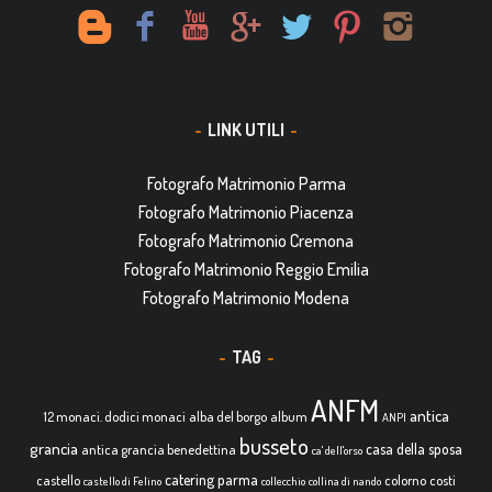
LINK UTILI
Fotografo Matrimonio Parma
Fotografo Matrimonio Piacenza
Fotografo Matrimonio Cremona
Fotografo Matrimonio Reggio Emilia
Fotografo Matrimonio Modena
TAG
ANFM
antica
12 monaci. dodici monaci
alba del borgo
album
ANPI
busseto
grancia
casa della sposa
antica grancia benedettina
ca' dell'orso
catering parma
castello
colorno
costi
castello di Felino
collecchio
collina di nando