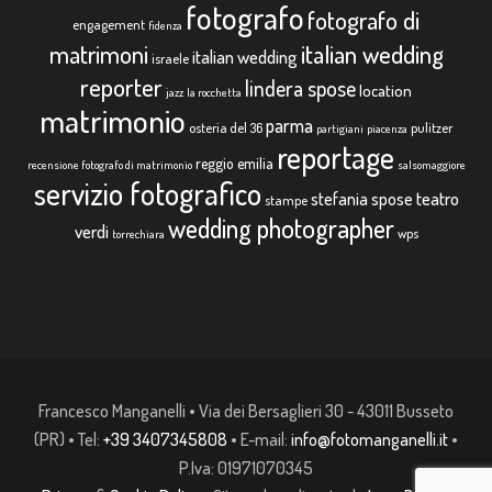
fotografo
fotografo di
engagement
fidenza
italian wedding
matrimoni
italian wedding
israele
reporter
lindera spose
location
jazz
la rocchetta
matrimonio
parma
osteria del 36
pulitzer
partigiani
piacenza
reportage
reggio emilia
recensione fotografo di matrimonio
salsomaggiore
servizio fotografico
teatro
stefania spose
stampe
wedding photographer
verdi
wps
torrechiara
Francesco Manganelli • Via dei Bersaglieri 30 - 43011 Busseto
(PR) • Tel:
+39 3407345808
• E-mail:
info@fotomanganelli.it
•
P.Iva: 01971070345