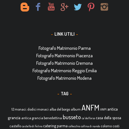
LINK UTILI
Fotografo Matrimonio Parma
Fotografo Matrimonio Piacenza
Fotografo Matrimonio Cremona
Fotografo Matrimonio Reggio Emilia
Fotografo Matrimonio Modena
TAG
ANFM
antica
12 monaci. dodici monaci
alba del borgo
album
ANPI
busseto
grancia
casa della sposa
antica grancia benedettina
ca' dell'orso
catering parma
castello
colorno
costi
castello di Felino
collecchio
collina di nando