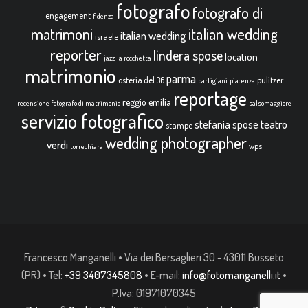
fotografo
fotografo di
engagement
fidenza
italian wedding
matrimoni
italian wedding
israele
reporter
lindera spose
location
jazz
la rocchetta
matrimonio
parma
osteria del 36
pulitzer
partigiani
piacenza
reportage
reggio emilia
recensione fotografo di matrimonio
salsomaggiore
servizio fotografico
teatro
stefania spose
stampe
wedding photographer
verdi
wps
torrechiara
Francesco Manganelli • Via dei Bersaglieri 30 - 43011 Busseto
(PR) • Tel:
+39 3407345808
• E-mail:
info@fotomanganelli.it
•
P.Iva: 01971070345