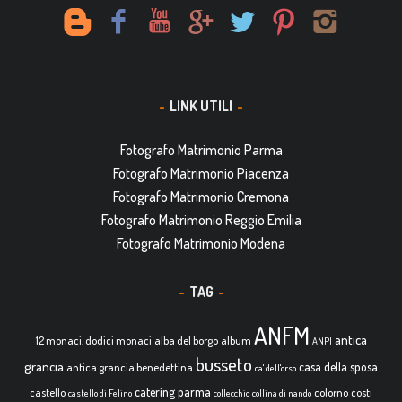
LINK UTILI
Fotografo Matrimonio Parma
Fotografo Matrimonio Piacenza
Fotografo Matrimonio Cremona
Fotografo Matrimonio Reggio Emilia
Fotografo Matrimonio Modena
TAG
ANFM
antica
12 monaci. dodici monaci
alba del borgo
album
ANPI
busseto
grancia
casa della sposa
antica grancia benedettina
ca' dell'orso
catering parma
castello
colorno
costi
castello di Felino
collecchio
collina di nando