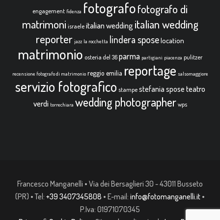
fotografo
fotografo di
engagement
fidenza
italian wedding
matrimoni
italian wedding
israele
reporter
lindera spose
location
jazz
la rocchetta
matrimonio
parma
osteria del 36
pulitzer
partigiani
piacenza
reportage
reggio emilia
recensione fotografo di matrimonio
salsomaggiore
servizio fotografico
teatro
stefania spose
stampe
wedding photographer
verdi
wps
torrechiara
Francesco Manganelli • Via dei Bersaglieri 30 - 43011 Busseto
(PR) • Tel:
+39 3407345808
• E-mail:
info@fotomanganelli.it
•
P.Iva: 01971070345