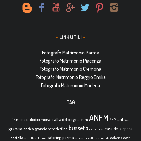
LINK UTILI
Fotografo Matrimonio Parma
Fotografo Matrimonio Piacenza
Fotografo Matrimonio Cremona
Fotografo Matrimonio Reggio Emilia
Fotografo Matrimonio Modena
TAG
ANFM
antica
12 monaci. dodici monaci
alba del borgo
album
ANPI
busseto
grancia
casa della sposa
antica grancia benedettina
ca' dell'orso
catering parma
castello
colorno
costi
castello di Felino
collecchio
collina di nando