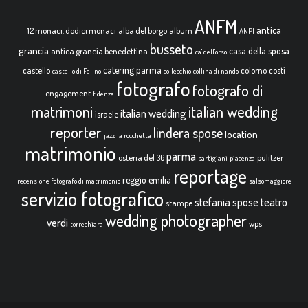
ANFM
antica
12 monaci. dodici monaci
alba del borgo
album
ANPI
busseto
grancia
casa della sposa
antica grancia benedettina
ca' dell'orso
catering parma
castello
colorno
costi
castello di Felino
collecchio
collina di nando
fotografo
fotografo di
engagement
fidenza
italian wedding
matrimoni
italian wedding
israele
reporter
lindera spose
location
jazz
la rocchetta
matrimonio
parma
osteria del 36
pulitzer
partigiani
piacenza
reportage
reggio emilia
recensione fotografo di matrimonio
salsomaggiore
servizio fotografico
teatro
stefania spose
stampe
wedding photographer
verdi
wps
torrechiara