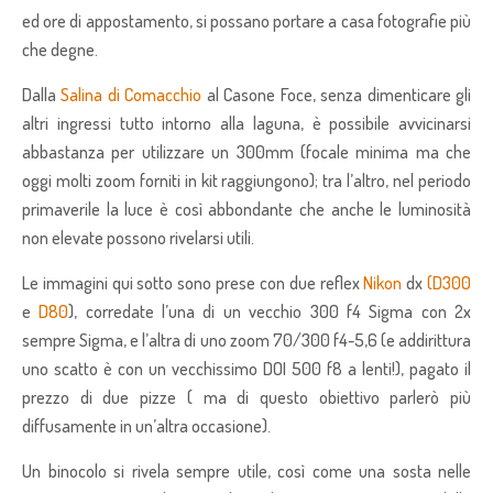
ed ore di appostamento, si possano portare a casa fotografie più
che degne.
Dalla
Salina di Comacchio
al Casone Foce, senza dimenticare gli
altri ingressi tutto intorno alla laguna, è possibile avvicinarsi
abbastanza per utilizzare un 300mm (focale minima ma che
oggi molti zoom forniti in kit raggiungono); tra l’altro, nel periodo
primaverile la luce è così abbondante che anche le luminosità
non elevate possono rivelarsi utili.
Le immagini qui sotto sono prese con due reflex
Nikon
dx
(D300
e
D80
), corredate l’una di un vecchio 300 f4 Sigma con 2x
sempre Sigma, e l’altra di uno zoom 70/300 f4-5,6 (e addirittura
uno scatto è con un vecchissimo DOI 500 f8 a lenti!), pagato il
prezzo di due pizze ( ma di questo obiettivo parlerò più
diffusamente in un’altra occasione).
Un binocolo si rivela sempre utile, così come una sosta nelle