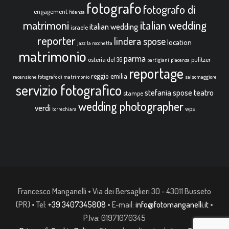
fotografo
fotografo di
engagement
fidenza
italian wedding
matrimoni
italian wedding
israele
reporter
lindera spose
location
jazz
la rocchetta
matrimonio
parma
osteria del 36
pulitzer
partigiani
piacenza
reportage
reggio emilia
recensione fotografo di matrimonio
salsomaggiore
servizio fotografico
teatro
stefania spose
stampe
wedding photographer
verdi
wps
torrechiara
Francesco Manganelli • Via dei Bersaglieri 30 - 43011 Busseto
(PR) • Tel:
+39 3407345808
• E-mail:
info@fotomanganelli.it
•
P.Iva: 01971070345