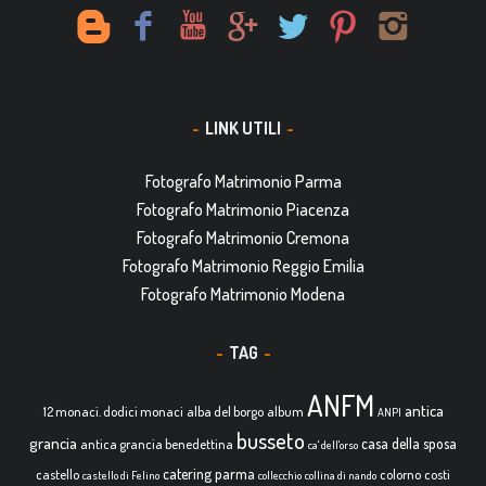
LINK UTILI
Fotografo Matrimonio Parma
Fotografo Matrimonio Piacenza
Fotografo Matrimonio Cremona
Fotografo Matrimonio Reggio Emilia
Fotografo Matrimonio Modena
TAG
ANFM
antica
12 monaci. dodici monaci
alba del borgo
album
ANPI
busseto
grancia
casa della sposa
antica grancia benedettina
ca' dell'orso
catering parma
castello
colorno
costi
castello di Felino
collecchio
collina di nando