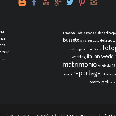
rma
12 monaci. dodici monaci
alba del borgo
enza
busseto
casa della sposa
ca' dell'orso
mona
foto
costi
engagement
fidenza
Emilia
italian wedd
wedding
ena
matrimonio
osteria del 36
reportage
emilia
salsomaggio
teatro verdi
torre