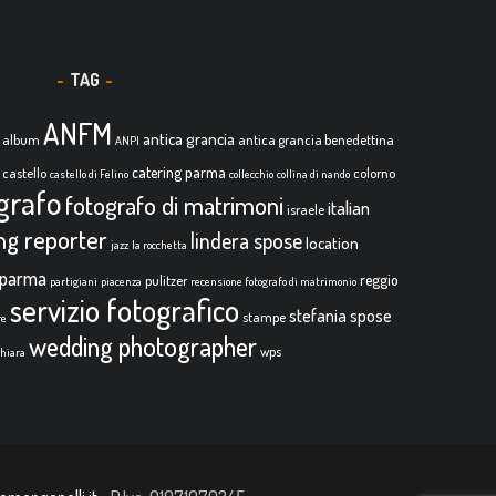
TAG
ANFM
antica grancia
album
antica grancia benedettina
ANPI
catering parma
castello
colorno
castello di Felino
collecchio
collina di nando
grafo
fotografo di matrimoni
italian
israele
ing reporter
lindera spose
location
jazz
la rocchetta
parma
reggio
pulitzer
partigiani
piacenza
recensione fotografo di matrimonio
servizio fotografico
stefania spose
stampe
re
wedding photographer
wps
chiara