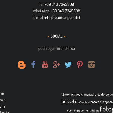
Tel:
+39 340 7345808
WhatsApp:
+39 340 7345808
E-mail:
info@fotomanganelli.it
SOCIAL
puoi seguirmi anche su
rma
12 monaci. dodici monaci
alba del borgo
enza
busseto
casa della sposa
ca' dell'orso
mona
foto
costi
engagement
fidenza
Emilia