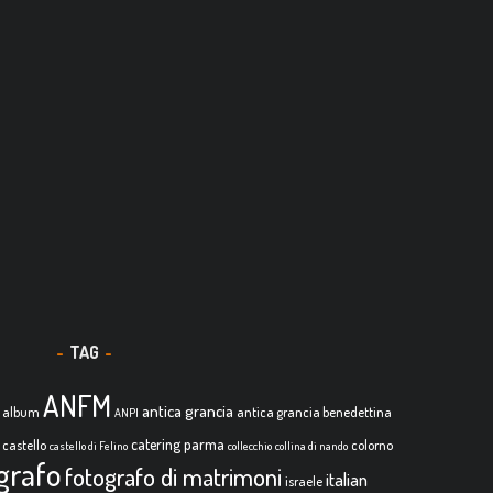
TAG
ANFM
antica grancia
album
antica grancia benedettina
ANPI
catering parma
castello
colorno
castello di Felino
collecchio
collina di nando
grafo
fotografo di matrimoni
italian
israele