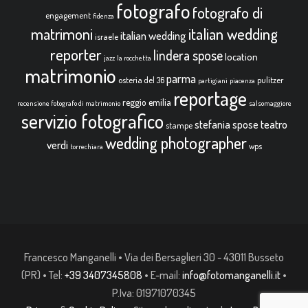
fotografo
fotografo di
engagement
fidenza
italian wedding
matrimoni
italian wedding
israele
reporter
lindera spose
location
jazz
la rocchetta
matrimonio
parma
osteria del 36
pulitzer
partigiani
piacenza
reportage
reggio emilia
recensione fotografo di matrimonio
salsomaggiore
servizio fotografico
teatro
stefania spose
stampe
wedding photographer
verdi
wps
torrechiara
Francesco Manganelli • Via dei Bersaglieri 30 - 43011 Busseto
(PR) • Tel:
+39 3407345808
• E-mail:
info@fotomanganelli.it
•
P.Iva: 01971070345