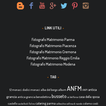
LINK UTILI
Fotografo Matrimonio Parma
Fotografo Matrimonio Piacenza
Fotografo Matrimonio Cremona
Fotografo Matrimonio Reggio Emilia
Fotografo Matrimonio Modena
TAG
ANFM
antica
12 monaci. dodici monaci
alba del borgo
album
ANPI
busseto
grancia
casa della sposa
antica grancia benedettina
ca' dell'orso
catering parma
castello
colorno
costi
castello di Felino
collecchio
collina di nando