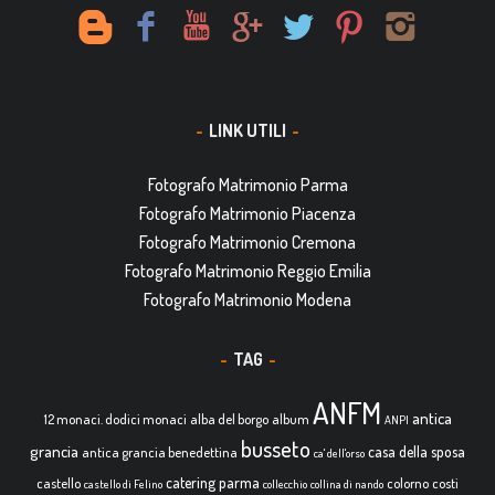
LINK UTILI
Fotografo Matrimonio Parma
Fotografo Matrimonio Piacenza
Fotografo Matrimonio Cremona
Fotografo Matrimonio Reggio Emilia
Fotografo Matrimonio Modena
TAG
ANFM
antica
12 monaci. dodici monaci
alba del borgo
album
ANPI
busseto
grancia
casa della sposa
antica grancia benedettina
ca' dell'orso
catering parma
castello
colorno
costi
castello di Felino
collecchio
collina di nando