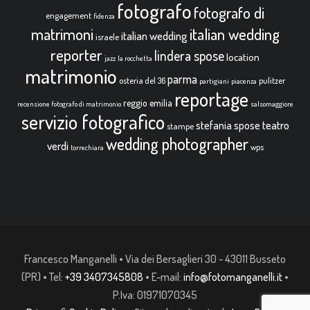
fotografo
fotografo di
engagement
fidenza
italian wedding
matrimoni
italian wedding
israele
reporter
lindera spose
location
jazz
la rocchetta
matrimonio
parma
osteria del 36
pulitzer
partigiani
piacenza
reportage
reggio emilia
recensione fotografo di matrimonio
salsomaggiore
servizio fotografico
teatro
stefania spose
stampe
wedding photographer
verdi
wps
torrechiara
Francesco Manganelli • Via dei Bersaglieri 30 - 43011 Busseto
(PR) • Tel:
+39 3407345808
• E-mail:
info@fotomanganelli.it
•
P.Iva: 01971070345