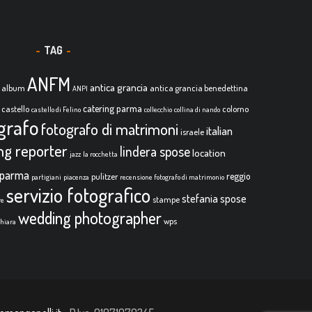
TAG
ANFM
antica grancia
album
antica grancia benedettina
ANPI
catering parma
castello
colorno
castello di Felino
collecchio
collina di nando
grafo
fotografo di matrimoni
italian
israele
ing reporter
lindera spose
location
jazz
la rocchetta
parma
reggio
pulitzer
partigiani
piacenza
recensione fotografo di matrimonio
servizio fotografico
stefania spose
stampe
re
wedding photographer
wps
chiara