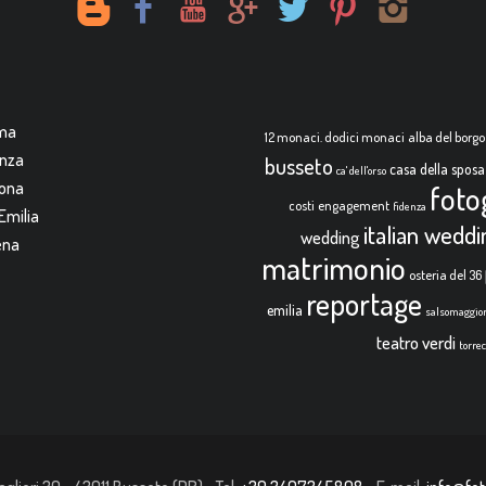
rma
12 monaci. dodici monaci
alba del borgo
enza
busseto
casa della sposa
ca' dell'orso
mona
foto
costi
engagement
fidenza
Emilia
italian wedd
wedding
ena
matrimonio
osteria del 36
reportage
emilia
salsomaggio
teatro verdi
torre