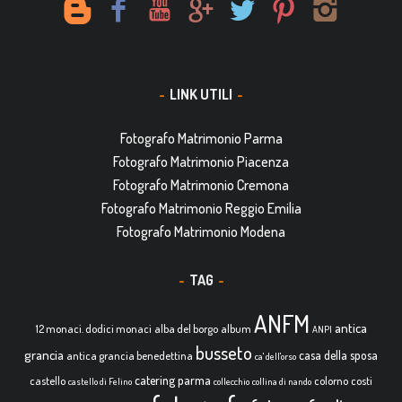
LINK UTILI
Fotografo Matrimonio Parma
Fotografo Matrimonio Piacenza
Fotografo Matrimonio Cremona
Fotografo Matrimonio Reggio Emilia
Fotografo Matrimonio Modena
TAG
ANFM
antica
12 monaci. dodici monaci
alba del borgo
album
ANPI
busseto
grancia
casa della sposa
antica grancia benedettina
ca' dell'orso
catering parma
castello
colorno
costi
castello di Felino
collecchio
collina di nando