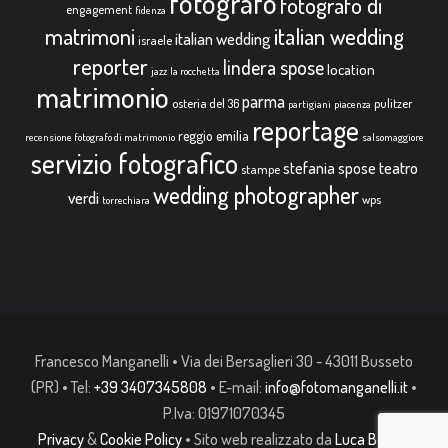
fotografo
fotografo di
engagement
fidenza
italian wedding
matrimoni
italian wedding
israele
reporter
lindera spose
location
jazz
la rocchetta
matrimonio
parma
osteria del 36
pulitzer
partigiani
piacenza
reportage
reggio emilia
recensione fotografo di matrimonio
salsomaggiore
servizio fotografico
teatro
stefania spose
stampe
wedding photographer
verdi
wps
torrechiara
Francesco Manganelli • Via dei Bersaglieri 30 - 43011 Busseto
(PR) • Tel:
+39 3407345808
• E-mail:
info@fotomanganelli.it
•
P.Iva: 01971070345
Privacy
&
Cookie Policy
• Sito web realizzato da
Luca Bonelli