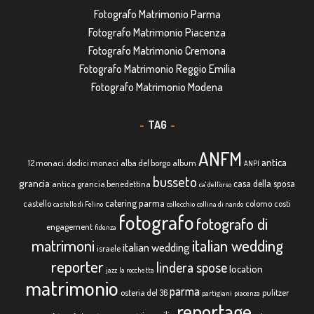
Fotografo Matrimonio Parma
Fotografo Matrimonio Piacenza
Fotografo Matrimonio Cremona
Fotografo Matrimonio Reggio Emilia
Fotografo Matrimonio Modena
TAG
ANFM
antica
12 monaci. dodici monaci
alba del borgo
album
ANPI
busseto
grancia
casa della sposa
antica grancia benedettina
ca' dell'orso
catering parma
castello
colorno
costi
castello di Felino
collecchio
collina di nando
fotografo
fotografo di
engagement
fidenza
italian wedding
matrimoni
italian wedding
israele
reporter
lindera spose
location
jazz
la rocchetta
matrimonio
parma
osteria del 36
pulitzer
partigiani
piacenza
reportage