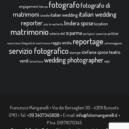
fotografo
fotografo di
engagement
fidenza
italian wedding
matrimoni
italian wedding
israele
reporter
lindera spose
location
jazz
la rocchetta
matrimonio
parma
osteria del 36
pulitzer
partigiani
piacenza
reportage
reggio emilia
recensione fotografo di matrimonio
salsomaggiore
servizio fotografico
teatro
stefania spose
stampe
wedding photographer
verdi
wps
torrechiara
Francesco Manganelli • Via dei Bersaglieri 30 - 43011 Busseto
(PR) • Tel:
+39 3407345808
• E-mail:
info@fotomanganelli.it
•
P.Iva: 01971070345