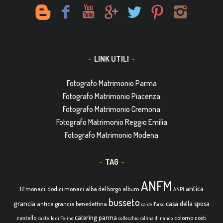
LINK UTILI
Fotografo Matrimonio Parma
Fotografo Matrimonio Piacenza
Fotografo Matrimonio Cremona
Fotografo Matrimonio Reggio Emilia
Fotografo Matrimonio Modena
TAG
ANFM
antica
12 monaci. dodici monaci
alba del borgo
album
ANPI
busseto
grancia
casa della sposa
antica grancia benedettina
ca' dell'orso
catering parma
castello
colorno
costi
castello di Felino
collecchio
collina di nando