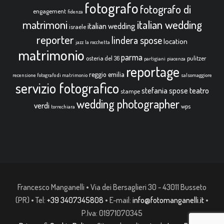
fotografo
fotografo di
engagement
fidenza
italian wedding
matrimoni
italian wedding
israele
reporter
lindera spose
location
jazz
la rocchetta
matrimonio
parma
osteria del 36
pulitzer
partigiani
piacenza
reportage
reggio emilia
recensione fotografo di matrimonio
salsomaggiore
servizio fotografico
teatro
stefania spose
stampe
wedding photographer
verdi
wps
torrechiara
Francesco Manganelli • Via dei Bersaglieri 30 - 43011 Busseto
(PR) • Tel:
+39 3407345808
• E-mail:
info@fotomanganelli.it
•
P.Iva: 01971070345