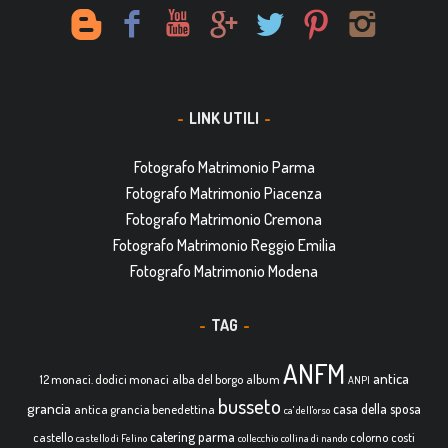
LINK UTILI
Fotografo Matrimonio Parma
Fotografo Matrimonio Piacenza
Fotografo Matrimonio Cremona
Fotografo Matrimonio Reggio Emilia
Fotografo Matrimonio Modena
TAG
ANFM
antica
12 monaci. dodici monaci
alba del borgo
album
ANPI
busseto
grancia
casa della sposa
antica grancia benedettina
ca' dell'orso
catering parma
castello
colorno
costi
castello di Felino
collecchio
collina di nando