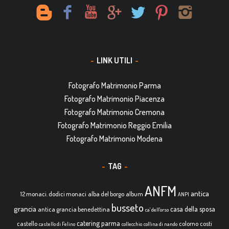
LINK UTILI
Fotografo Matrimonio Parma
Fotografo Matrimonio Piacenza
Fotografo Matrimonio Cremona
Fotografo Matrimonio Reggio Emilia
Fotografo Matrimonio Modena
TAG
ANFM
antica
12 monaci. dodici monaci
alba del borgo
album
ANPI
busseto
grancia
casa della sposa
antica grancia benedettina
ca' dell'orso
catering parma
castello
colorno
costi
castello di Felino
collecchio
collina di nando