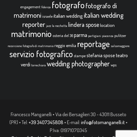
fotografo
fotografo di
engagement
fidenza
italian wedding
matrimoni
italian wedding
israele
reporter
lindera spose
location
jazz
la rocchetta
matrimonio
parma
osteria del 36
pulitzer
partigiani
piacenza
reportage
reggio emilia
recensione fotografo di matrimonio
salsomaggiore
servizio fotografico
teatro
stefania spose
stampe
wedding photographer
verdi
wps
torrechiara
Francesco Manganelli • Via dei Bersaglieri 30 - 43011 Busseto
(PR) • Tel:
+39 3407345808
• E-mail:
info@fotomanganelli.it
•
P.Iva: 01971070345