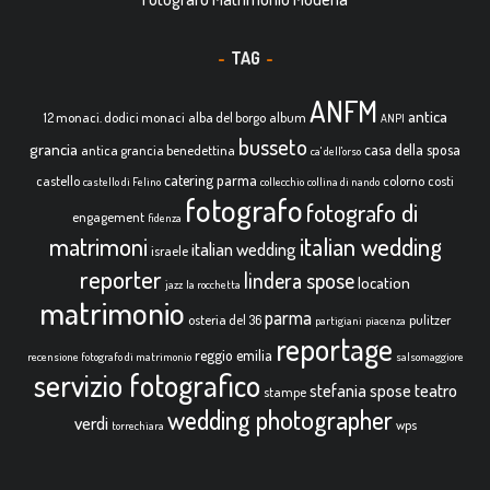
TAG
ANFM
antica
12 monaci. dodici monaci
alba del borgo
album
ANPI
busseto
grancia
casa della sposa
antica grancia benedettina
ca' dell'orso
catering parma
castello
colorno
costi
castello di Felino
collecchio
collina di nando
fotografo
fotografo di
engagement
fidenza
italian wedding
matrimoni
italian wedding
israele
reporter
lindera spose
location
jazz
la rocchetta
matrimonio
parma
osteria del 36
pulitzer
partigiani
piacenza
reportage
reggio emilia
recensione fotografo di matrimonio
salsomaggiore
servizio fotografico
teatro
stefania spose
stampe
wedding photographer
verdi
wps
torrechiara