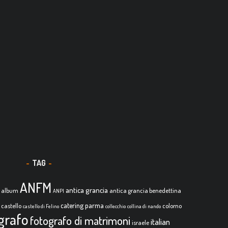
TAG
ANFM
antica grancia
album
antica grancia benedettina
ANPI
catering parma
castello
colorno
castello di Felino
collecchio
collina di nando
grafo
fotografo di matrimoni
italian
israele