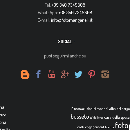
Tel:
+39 340 7345808
WhatsApp:
+39 340 7345808
E-mail:
info@fotomanganelli.it
SOCIAL
puoi seguirmi anche su
rma
12 monaci. dodici monaci
alba del borgo
enza
busseto
casa della sposa
ca' dell'orso
mona
foto
costi
engagement
fidenza
Emilia