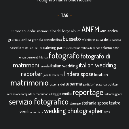
TAG
ANFM
antica
12 monaci. dodici monaci
alba del borgo
album
ANPI
busseto
grancia
casa della sposa
antica grancia benedettina
ca' dell'orso
catering parma
castello
colorno
costi
castello di Felino
collecchio
collina di nando
fotografo
fotografo di
engagement
fidenza
italian wedding
matrimoni
italian wedding
israele
reporter
lindera spose
location
jazz
la rocchetta
matrimonio
parma
osteria del 36
pulitzer
partigiani
piacenza
reportage
reggio emilia
recensione fotografo di matrimonio
salsomaggiore
servizio fotografico
teatro
stefania spose
stampe
wedding photographer
verdi
wps
torrechiara