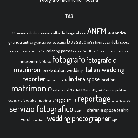
TAG
ANFM
antica
12 monaci. dodici monaci
alba del borgo
album
ANPI
busseto
grancia
casa della sposa
antica grancia benedettina
ca' dell'orso
catering parma
castello
colorno
costi
castello di Felino
collecchio
collina di nando
fotografo
fotografo di
engagement
fidenza
italian wedding
matrimoni
italian wedding
israele
reporter
lindera spose
location
jazz
la rocchetta
matrimonio
parma
osteria del 36
pulitzer
partigiani
piacenza
reportage
reggio emilia
recensione fotografo di matrimonio
salsomaggiore
servizio fotografico
teatro
stefania spose
stampe
wedding photographer
verdi
wps
torrechiara