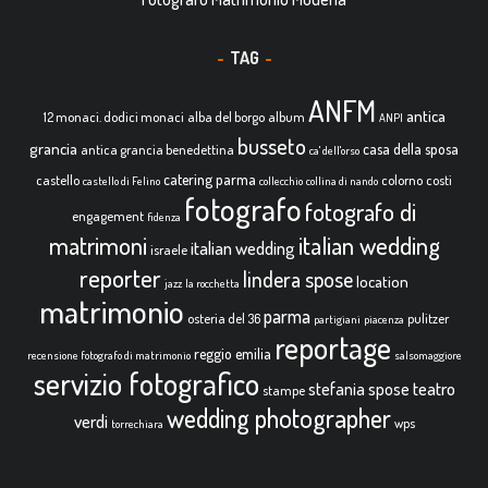
TAG
ANFM
antica
12 monaci. dodici monaci
alba del borgo
album
ANPI
busseto
grancia
casa della sposa
antica grancia benedettina
ca' dell'orso
catering parma
castello
colorno
costi
castello di Felino
collecchio
collina di nando
fotografo
fotografo di
engagement
fidenza
italian wedding
matrimoni
italian wedding
israele
reporter
lindera spose
location
jazz
la rocchetta
matrimonio
parma
osteria del 36
pulitzer
partigiani
piacenza
reportage
reggio emilia
recensione fotografo di matrimonio
salsomaggiore
servizio fotografico
teatro
stefania spose
stampe
wedding photographer
verdi
wps
torrechiara