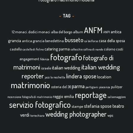
TAG
ANFM
antica
12 monaci. dodici monaci
alba del borgo
album
ANPI
busseto
grancia
casa della sposa
antica grancia benedettina
ca' dell'orso
catering parma
castello
colorno
costi
castello di Felino
collecchio
collina di nando
fotografo
fotografo di
engagement
fidenza
italian wedding
matrimoni
italian wedding
israele
reporter
lindera spose
location
jazz
la rocchetta
matrimonio
parma
osteria del 36
pulitzer
partigiani
piacenza
reportage
reggio emilia
recensione fotografo di matrimonio
salsomaggiore
servizio fotografico
teatro
stefania spose
stampe
wedding photographer
verdi
wps
torrechiara