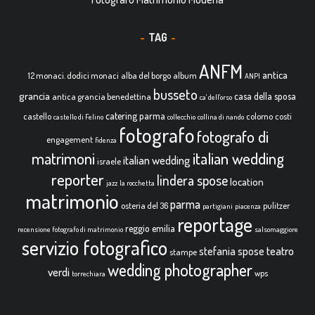
TAG
ANFM
antica
12 monaci. dodici monaci
alba del borgo
album
ANPI
busseto
grancia
casa della sposa
antica grancia benedettina
ca' dell'orso
catering parma
castello
colorno
costi
castello di Felino
collecchio
collina di nando
fotografo
fotografo di
engagement
fidenza
italian wedding
matrimoni
italian wedding
israele
reporter
lindera spose
location
jazz
la rocchetta
matrimonio
parma
osteria del 36
pulitzer
partigiani
piacenza
reportage
reggio emilia
recensione fotografo di matrimonio
salsomaggiore
servizio fotografico
teatro
stefania spose
stampe
wedding photographer
verdi
wps
torrechiara