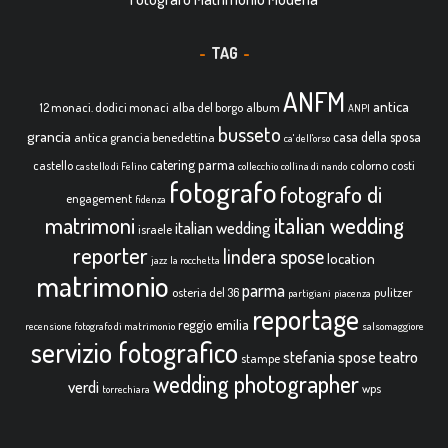
TAG
ANFM
antica
12 monaci. dodici monaci
alba del borgo
album
ANPI
busseto
grancia
casa della sposa
antica grancia benedettina
ca' dell'orso
catering parma
castello
colorno
costi
castello di Felino
collecchio
collina di nando
fotografo
fotografo di
engagement
fidenza
italian wedding
matrimoni
italian wedding
israele
reporter
lindera spose
location
jazz
la rocchetta
matrimonio
parma
osteria del 36
pulitzer
partigiani
piacenza
reportage
reggio emilia
recensione fotografo di matrimonio
salsomaggiore
servizio fotografico
teatro
stefania spose
stampe
wedding photographer
verdi
wps
torrechiara