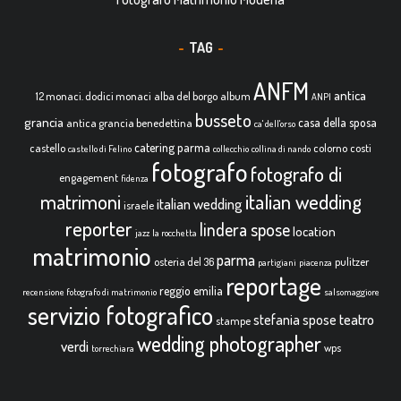
TAG
ANFM
antica
12 monaci. dodici monaci
alba del borgo
album
ANPI
busseto
grancia
casa della sposa
antica grancia benedettina
ca' dell'orso
catering parma
castello
colorno
costi
castello di Felino
collecchio
collina di nando
fotografo
fotografo di
engagement
fidenza
italian wedding
matrimoni
italian wedding
israele
reporter
lindera spose
location
jazz
la rocchetta
matrimonio
parma
osteria del 36
pulitzer
partigiani
piacenza
reportage
reggio emilia
recensione fotografo di matrimonio
salsomaggiore
servizio fotografico
teatro
stefania spose
stampe
wedding photographer
verdi
wps
torrechiara