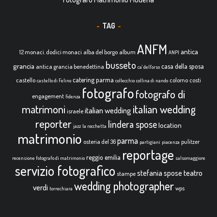
TAG
ANFM
antica
12 monaci. dodici monaci
alba del borgo
album
ANPI
busseto
grancia
casa della sposa
antica grancia benedettina
ca' dell'orso
catering parma
castello
colorno
costi
castello di Felino
collecchio
collina di nando
fotografo
fotografo di
engagement
fidenza
italian wedding
matrimoni
italian wedding
israele
reporter
lindera spose
location
jazz
la rocchetta
matrimonio
parma
osteria del 36
pulitzer
partigiani
piacenza
reportage
reggio emilia
recensione fotografo di matrimonio
salsomaggiore
servizio fotografico
teatro
stefania spose
stampe
wedding photographer
verdi
wps
torrechiara