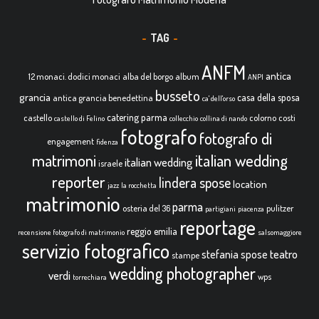
TAG
ANFM
antica
12 monaci. dodici monaci
alba del borgo
album
ANPI
busseto
grancia
casa della sposa
antica grancia benedettina
ca' dell'orso
catering parma
castello
colorno
costi
castello di Felino
collecchio
collina di nando
fotografo
fotografo di
engagement
fidenza
italian wedding
matrimoni
italian wedding
israele
reporter
lindera spose
location
jazz
la rocchetta
matrimonio
parma
osteria del 36
pulitzer
partigiani
piacenza
reportage
reggio emilia
recensione fotografo di matrimonio
salsomaggiore
servizio fotografico
teatro
stefania spose
stampe
wedding photographer
verdi
wps
torrechiara