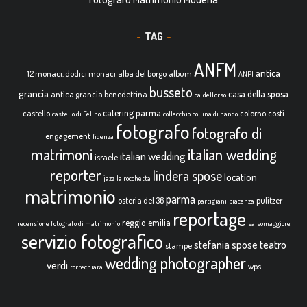
TAG
ANFM
antica
12 monaci. dodici monaci
alba del borgo
album
ANPI
busseto
grancia
casa della sposa
antica grancia benedettina
ca' dell'orso
catering parma
castello
colorno
costi
castello di Felino
collecchio
collina di nando
fotografo
fotografo di
engagement
fidenza
italian wedding
matrimoni
italian wedding
israele
reporter
lindera spose
location
jazz
la rocchetta
matrimonio
parma
osteria del 36
pulitzer
partigiani
piacenza
reportage
reggio emilia
recensione fotografo di matrimonio
salsomaggiore
servizio fotografico
teatro
stefania spose
stampe
wedding photographer
verdi
wps
torrechiara