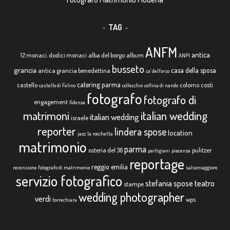
TAG
ANFM
antica
12 monaci. dodici monaci
alba del borgo
album
ANPI
busseto
grancia
casa della sposa
antica grancia benedettina
ca' dell'orso
catering parma
castello
colorno
costi
castello di Felino
collecchio
collina di nando
fotografo
fotografo di
engagement
fidenza
italian wedding
matrimoni
italian wedding
israele
reporter
lindera spose
location
jazz
la rocchetta
matrimonio
parma
osteria del 36
pulitzer
partigiani
piacenza
reportage
reggio emilia
recensione fotografo di matrimonio
salsomaggiore
servizio fotografico
teatro
stefania spose
stampe
wedding photographer
verdi
wps
torrechiara