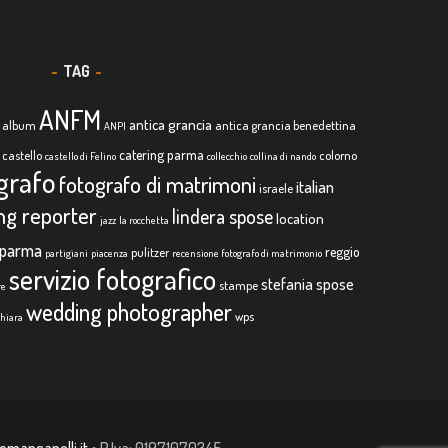
TAG
ANFM
antica grancia
album
antica grancia benedettina
ANPI
catering parma
castello
colorno
castello di Felino
collecchio
collina di nando
grafo
fotografo di matrimoni
italian
israele
ing reporter
lindera spose
location
jazz
la rocchetta
parma
reggio
pulitzer
partigiani
piacenza
recensione fotografo di matrimonio
servizio fotografico
stefania spose
stampe
re
wedding photographer
wps
chiara