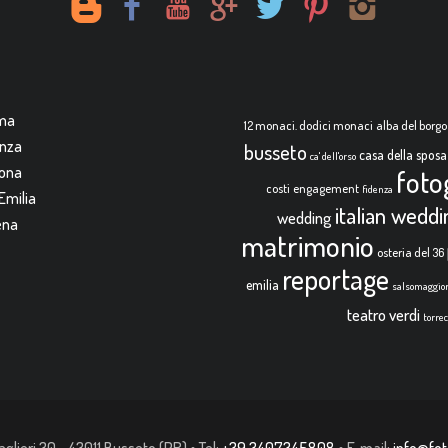
rma
12 monaci. dodici monaci
alba del borgo
enza
busseto
casa della sposa
ca' dell'orso
mona
foto
costi
engagement
fidenza
Emilia
italian wedd
wedding
ena
matrimonio
osteria del 36
reportage
emilia
salsomaggio
teatro verdi
torre