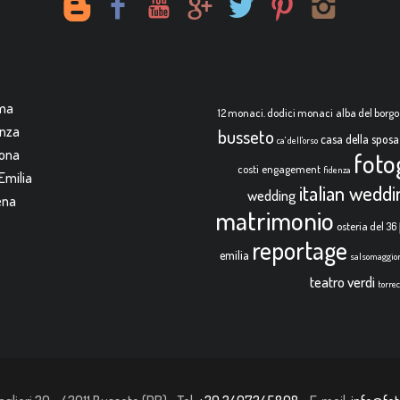
rma
12 monaci. dodici monaci
alba del borgo
enza
busseto
casa della sposa
ca' dell'orso
mona
foto
costi
engagement
fidenza
Emilia
italian wedd
wedding
ena
matrimonio
osteria del 36
reportage
emilia
salsomaggio
teatro verdi
torre