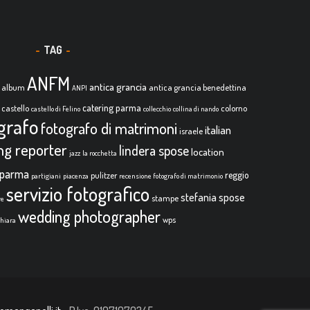
TAG
ANFM
antica grancia
album
antica grancia benedettina
ANPI
catering parma
castello
colorno
castello di Felino
collecchio
collina di nando
grafo
fotografo di matrimoni
italian
israele
ing reporter
lindera spose
location
jazz
la rocchetta
parma
reggio
pulitzer
partigiani
piacenza
recensione fotografo di matrimonio
servizio fotografico
stefania spose
stampe
re
wedding photographer
wps
chiara